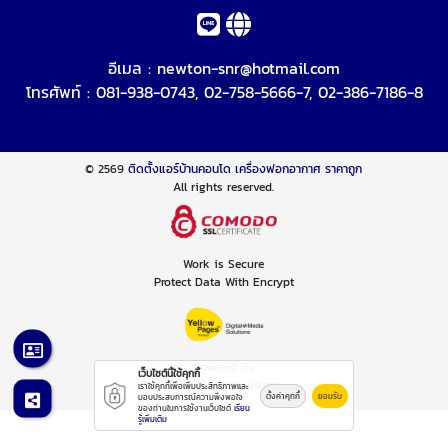
อีเมล :
newton-snr@hotmail.com
โทรศัพท์ :
081-938-0743
,
02-758-5666-7
,
02-386-7186-8
© 2569
ติดตั้งแอร์บ้านคอนโด เครื่องฟอกอากาศ ราคาถูก
All rights reserved.
Work is Secure
Protect Data With Encrypt
Powered By
เว็บไซต์นี้ใช้คุกกี้
Thailand YellowPages
เราใช้คุกกี้เพื่อเพิ่มประสิทธิภาพและ
ตั้งค่าคุกกี้
ยอมรับ
มอบประสบการณ์ความพึงพอใจ
ของท่านในการใช้งานเว็บไซต์
เรียน
รู้เพิ่มเติม